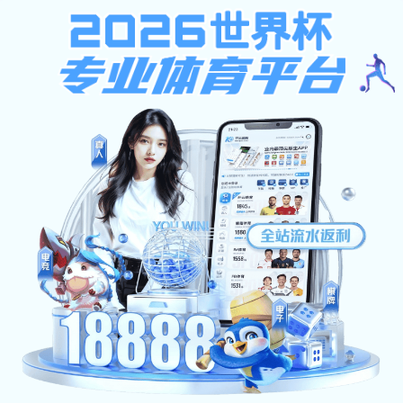
pg电子麻将胡了
pg电子麻将胡了:
学术活动
首页
学术活动